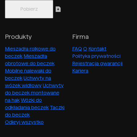
Produkty
Firma
Mieszadła rolkowe do
FAQ
O
Kontakt
beczek
Mieszadła
Polityka prywatności
obrotowe do beczek
Rejestracja gwarancji
Mobilne nalewaki do
Kariera
beczek
Uchwyty na
wózek widłowy
Uchwyty
do beczek montowane
na hak
Wózki do
odkładania beczek
Taczki
do beczek
Odkryj wszystko