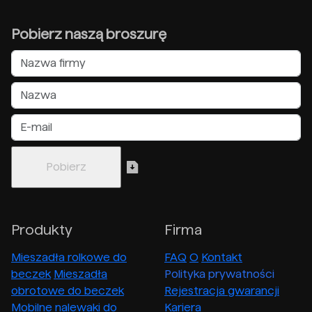
Pobierz naszą broszurę
Produkty
Firma
Mieszadła rolkowe do
FAQ
O
Kontakt
beczek
Mieszadła
Polityka prywatności
obrotowe do beczek
Rejestracja gwarancji
Mobilne nalewaki do
Kariera