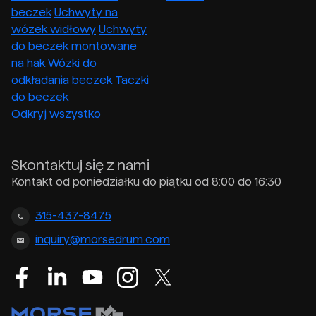
beczek
Uchwyty na
wózek widłowy
Uchwyty
do beczek montowane
na hak
Wózki do
odkładania beczek
Taczki
do beczek
Odkryj wszystko
Skontaktuj się z nami
Kontakt od poniedziałku do piątku od 8:00 do 16:30
315-437-8475
inquiry@morsedrum.com