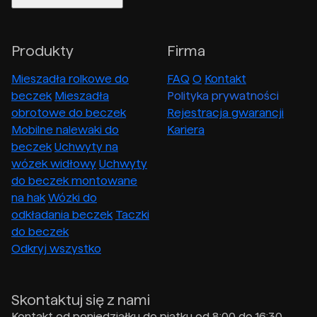
Produkty
Firma
Mieszadła rolkowe do
FAQ
O
Kontakt
beczek
Mieszadła
Polityka prywatności
obrotowe do beczek
Rejestracja gwarancji
Mobilne nalewaki do
Kariera
beczek
Uchwyty na
wózek widłowy
Uchwyty
do beczek montowane
na hak
Wózki do
odkładania beczek
Taczki
do beczek
Odkryj wszystko
Skontaktuj się z nami
Kontakt od poniedziałku do piątku od 8:00 do 16:30