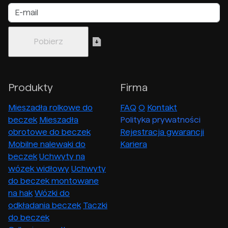
Produkty
Firma
Mieszadła rolkowe do
FAQ
O
Kontakt
beczek
Mieszadła
Polityka prywatności
obrotowe do beczek
Rejestracja gwarancji
Mobilne nalewaki do
Kariera
beczek
Uchwyty na
wózek widłowy
Uchwyty
do beczek montowane
na hak
Wózki do
odkładania beczek
Taczki
do beczek