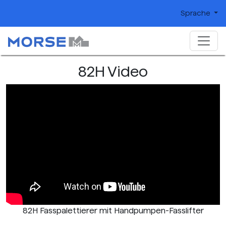
Sprache
82H Video
82H Fasspalettierer mit Handpumpen-Fasslifter