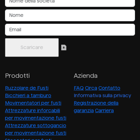
Prodotti
Azienda
Ruzzolare de Fusti
FAQ
Circa
Contatto
Bicchieri a tamburo
Informativa sulla privacy
Movimentatori per fusti
Registrazione della
Attrezzature inforcabili
garanzia
Carriera
per movimentazione fusti
Attrezzature sottogancio
per movimentazione fusti