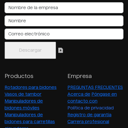
Productos
Empresa
Rotadores para bidones
PREGUNTAS FRECUENTES
Vasos de tambor
Acerca de
Póngase en
Manipuladores de
contacto con
bidones móviles
Política de privacidad
Manipuladores de
Registro de garantía
bidones para carretillas
Carrera profesional