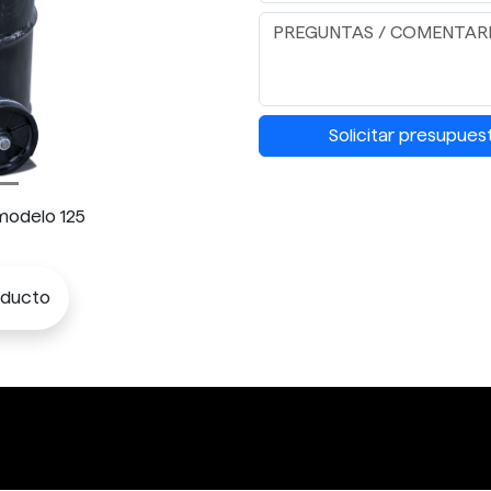
Solicitar presupues
modelo 125
oducto