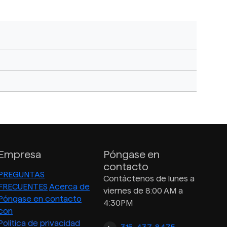
Empresa
Póngase en
contacto
PREGUNTAS
Contáctenos de lunes a
FRECUENTES
Acerca de
viernes de 8:00 AM a
Póngase en contacto
4:30PM
con
Política de privacidad