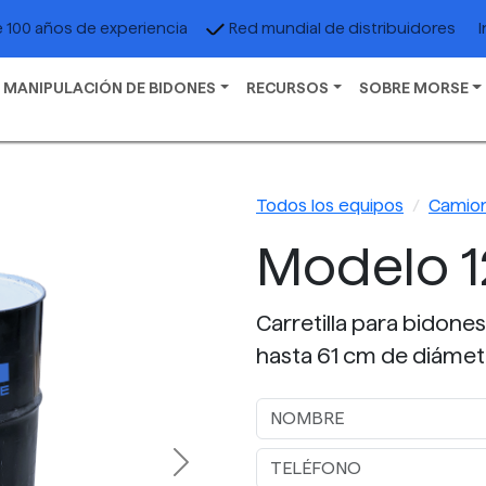
I
 100 años de experiencia
Red mundial de distribuidores
 MANIPULACIÓN DE BIDONES
RECURSOS
SOBRE MORSE
Todos los equipos
Camion
Modelo 1
Carretilla para bidone
hasta 61 cm de diámet
Next