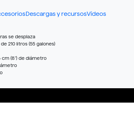
cesorios
Descargas y recursos
Vídeos
tras se desplaza
de 210 litros (55 galones)
3 cm (8") de diámetro
diámetro
ho