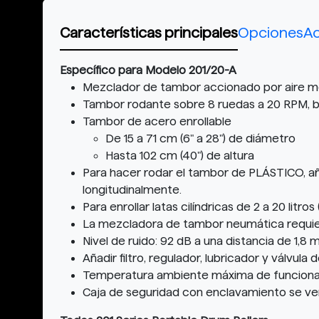
Características principales
Opciones
Ac
Específico para Modelo 201/20-A
Mezclador de tambor accionado por aire m
Tambor rodante sobre 8 ruedas a 20 RPM, b
Tambor de acero enrollable
De 15 a 71 cm (6" a 28") de diámetro
Hasta 102 cm (40") de altura
Para hacer rodar el tambor de PLÁSTICO, añ
longitudinalmente.
Para enrollar latas cilíndricas de 2 a 20 litro
La mezcladora de tambor neumática requier
Nivel de ruido: 92 dB a una distancia de 1,8 m
Añadir filtro, regulador, lubricador y válvul
Temperatura ambiente máxima de funcionam
Caja de seguridad con enclavamiento se v