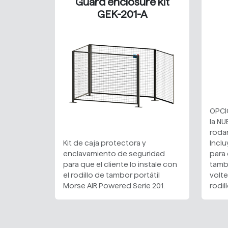
Guard enclosure kit
GEK-201-A
OPCIÓ
la NU
roda
Kit de caja protectora y
Inclu
enclavamiento de seguridad
para 
para que el cliente lo instale con
tamb
el rodillo de tambor portátil
volte
Morse AIR Powered Serie 201.
rodil