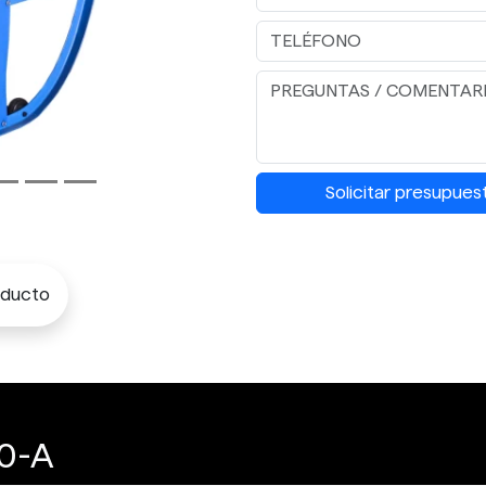
Solicitar presupues
oducto
0-A