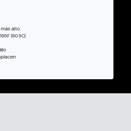
 más alto.
95F (90.5C).
llo
esplacen