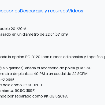
cesorios
Descargas y recursos
Vídeos
odelo 201/20-A
asado en un diámetro de 22,5" (57 cm)
ada la opción POLY-201 con ruedas adicionales y tope final
s (1 a 5 galones), añada el accesorio de polea guía 1-5P.
e aire de planta a 40 PSI a un caudal de 22 SCFM
 (6 pies)
a de bola como kit 90020-P
iento: 90,5C (195F)
ende por separado como Kit GEK-201-A