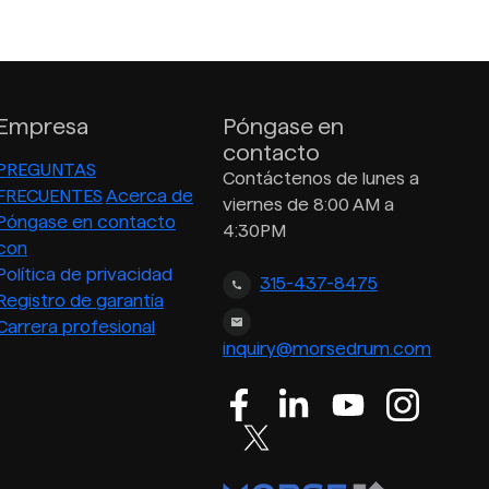
Empresa
Póngase en
contacto
PREGUNTAS
Contáctenos de lunes a
FRECUENTES
Acerca de
viernes de 8:00 AM a
Póngase en contacto
4:30PM
con
Política de privacidad
315-437-8475
Registro de garantía
Carrera profesional
inquiry@morsedrum.com