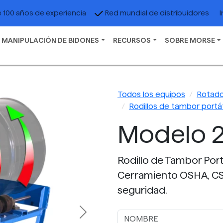
I
 100 años de experiencia
Red mundial de distribuidores
 MANIPULACIÓN DE BIDONES
RECURSOS
SOBRE MORSE
Todos los equipos
Rotado
Rodillos de tambor portát
Modelo 2
Rodillo de Tambor Portá
Cerramiento OSHA, CS
seguridad.
Next