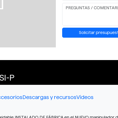
Solicitar presupues
SI-P
cesorios
Descargas y recursos
Vídeos
 inoxidable INSTALADO DE FÁBRICA en el NUEVO manipulador 