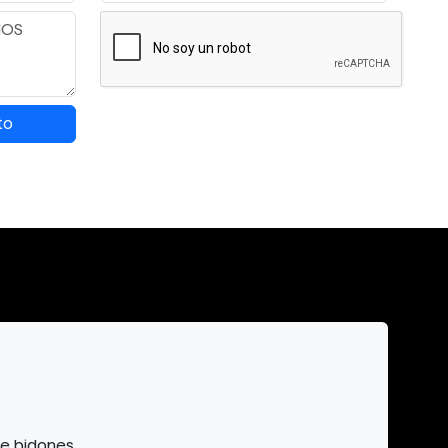
to
de bidones