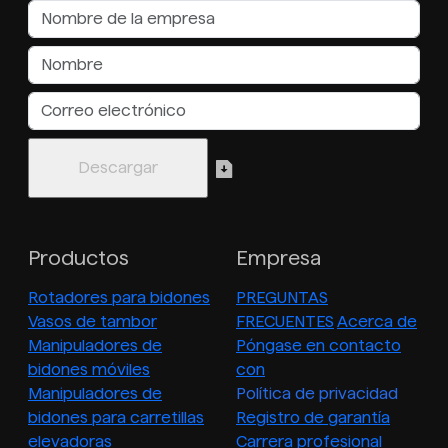
Productos
Empresa
Rotadores para bidones
PREGUNTAS
Vasos de tambor
FRECUENTES
Acerca de
Manipuladores de
Póngase en contacto
bidones móviles
con
Manipuladores de
Política de privacidad
bidones para carretillas
Registro de garantía
elevadoras
Carrera profesional