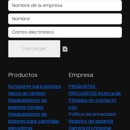
Productos
Empresa
Rotadores para bidones
PREGUNTAS
Vasos de tambor
FRECUENTES
Acerca de
Manipuladores de
Póngase en contacto
bidones móviles
con
Manipuladores de
Política de privacidad
bidones para carretillas
Registro de garantía
elevadoras
Carrera profesional