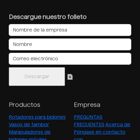
Descargue nuestro folleto
Productos
Empresa
Rotadores para bidones
PREGUNTAS
Vasos de tambor
FRECUENTES
Acerca de
Manipuladores de
Póngase en contacto
bidones móviles
con