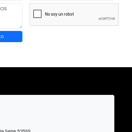
to
la Serie 525SS