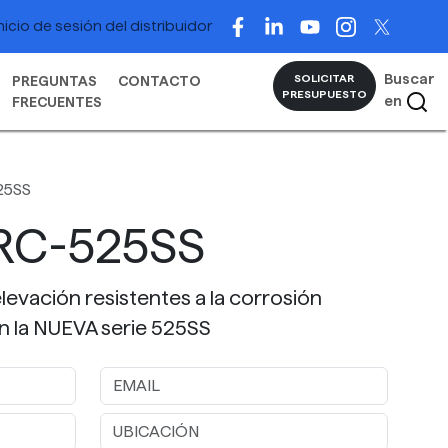
nicio de sesión del distribuidor
Buscar
SOLICITAR
PREGUNTAS
CONTACTO
PRESUPUESTO
en
FRECUENTES
25SS
RC-525SS
evación resistentes a la corrosión
en la NUEVA serie 525SS