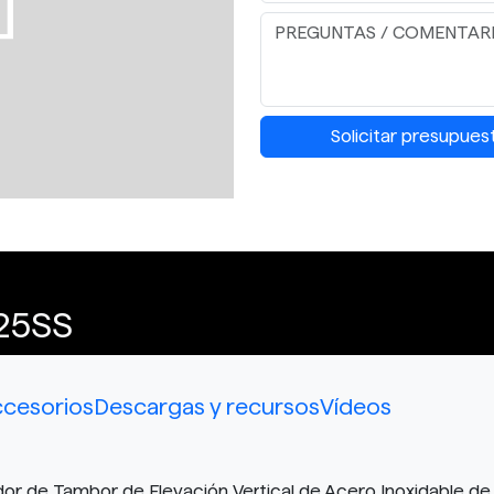
Solicitar presupues
25SS
cesorios
Descargas y recursos
Vídeos
 de Tambor de Elevación Vertical de Acero Inoxidable de 