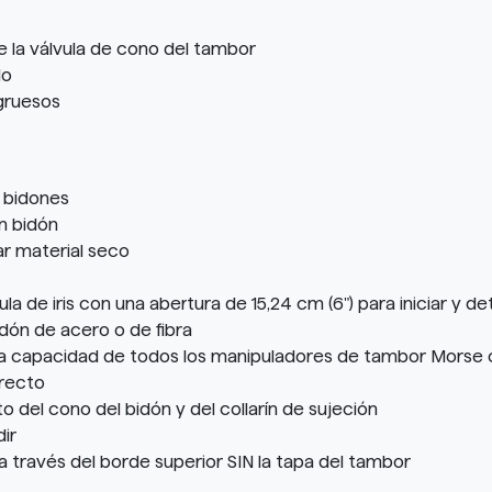
 de la válvula de cono del tambor
do
gruesos
a bidones
n bidón
r material seco
la de iris con una abertura de 15,24 cm (6") para iniciar y d
dón de acero o de fibra
la capacidad de todos los manipuladores de tambor Morse
rrecto
del cono del bidón y del collarín de sujeción
ir
 través del borde superior SIN la tapa del tambor