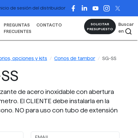
nicio de sesión del distribuidor
Buscar
SOLICITAR
PREGUNTAS
CONTACTO
PRESUPUESTO
en
FRECUENTES
rios, opciones y kits
Conos de tambor
SG-SS
-SS
izante de acero inoxidable con abertura
metro. El CLIENTE debe instalarla en la
l cono. NO para uso con tubo de extensión