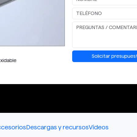
Solicitar presupues
xidable
cesorios
Descargas y recursos
Vídeos