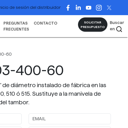
nicio de sesión del distribuidor
Buscar
SOLICITAR
PREGUNTAS
CONTACTO
PRESUPUESTO
en
FRECUENTES
00-60
03-400-60
 de diámetro instalado de fábrica en las
 510 ó 515. Sustituye a la manivela de
 del tambor.