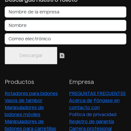
Productos
Empresa
Rotadores para bidones
PREGUNTAS FRECUENTES
Vasos de tambor
Acerca de
Póngase en
Manipuladores de
contacto con
bidones móviles
Política de privacidad
Manipuladores de
Registro de garantía
bidones para carretillas
Carrera profesional