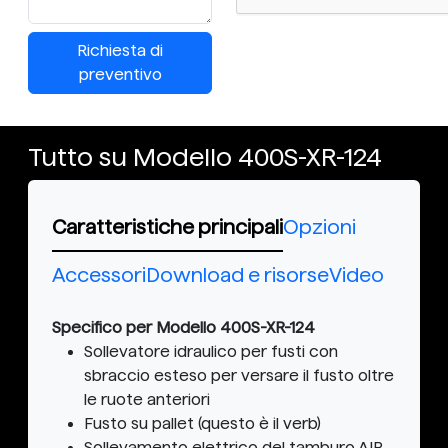
Richiesta di
preventivo
Tutto su Modello 400S-XR-124
Caratteristiche principali
Opzioni
Accessori
Download e risorse
Video
Specifico per Modello 400S-XR-124
Sollevatore idraulico per fusti con
sbraccio esteso per versare il fusto oltre
le ruote anteriori
Fusto su pallet (questo è il verb)
Sollevamento elettrico del tamburo AIR,