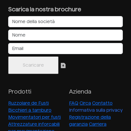
Scarica la nostra brochure
Prodotti
Azienda
Ruzzolare de Fusti
FAQ
Circa
Contatto
Bicchieri a tamburo
Informativa sulla privacy
Movimentatori per fusti
Registrazione della
Attrezzature inforcabili
garanzia
Carriera