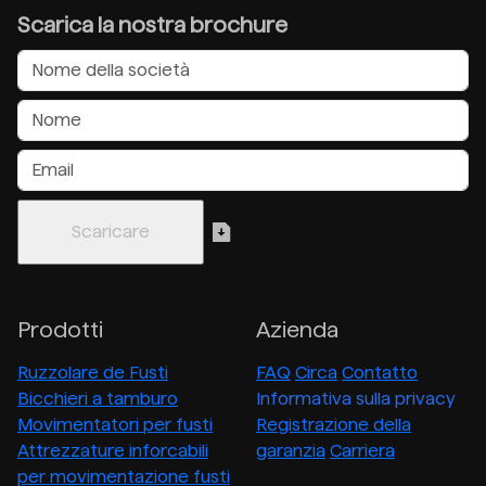
Scarica la nostra brochure
Prodotti
Azienda
Ruzzolare de Fusti
FAQ
Circa
Contatto
Bicchieri a tamburo
Informativa sulla privacy
Movimentatori per fusti
Registrazione della
Attrezzature inforcabili
garanzia
Carriera
per movimentazione fusti