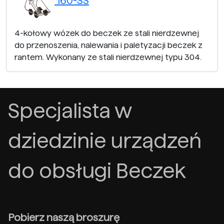
160-SS
4-kołowy wózek do beczek ze stali nierdzewnej
do przenoszenia, nalewania i paletyzacji beczek z
rantem. Wykonany ze stali nierdzewnej typu 304.
Specjalista w
dziedzinie urządzeń
do obsługi Beczek
Pobierz naszą broszurę