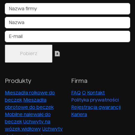
Produkty
Firma
Mieszadła rolkowe do
FAQ
O
Kontakt
beczek
Mieszadła
Polityka prywatności
obrotowe do beczek
Rejestracja gwarancji
Mobilne nalewaki do
Kariera
beczek
Uchwyty na
wózek widłowy
Uchwyty