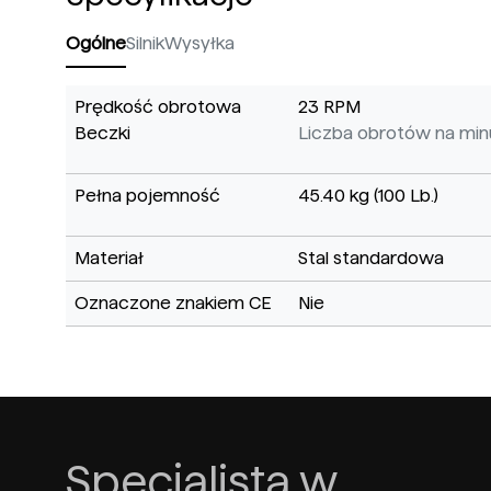
Ogólne
Silnik
Wysyłka
Prędkość obrotowa
23 RPM
Beczki
Liczba obrotów na minu
Pełna pojemność
45.40 kg (100 Lb.)
Materiał
Stal standardowa
Oznaczone znakiem CE
Nie
Specjalista w