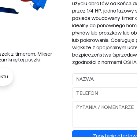
użyciu obrotów od końca do
przez 1/4 HP, jednofazowy si
posiada wbudowany timer od
idealny do ponownego homo
płynów lub proszków lub o
lub polerowania. Obsługuje p
większe z opcjonalnym uch
szek z timerem. Mikser
bezpieczeństwa (sprzedawa
amkniętej puszki.
zgodności z normami OSHA, 
ktu
Zapytanie ofertow