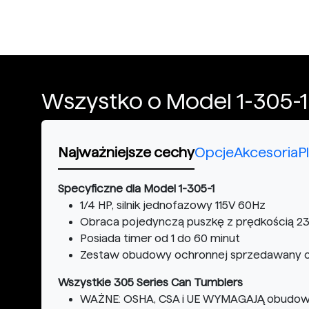
Wszystko o Model 1-305-1
Najważniejsze cechy
Opcje
Akcesoria
P
Specyficzne dla Model 1-305-1
1/4 HP, silnik jednofazowy 115V 60Hz
Obraca pojedynczą puszkę z prędkością 23
Posiada timer od 1 do 60 minut
Zestaw obudowy ochronnej sprzedawany odd
Wszystkie 305 Series Can Tumblers
WAŻNE: OSHA, CSA i UE WYMAGAJĄ obudowy