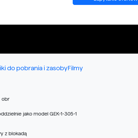
liki do pobrania i zasoby
Filmy
 obr
zielnie jako model GEK-1-305-1
 z blokadą