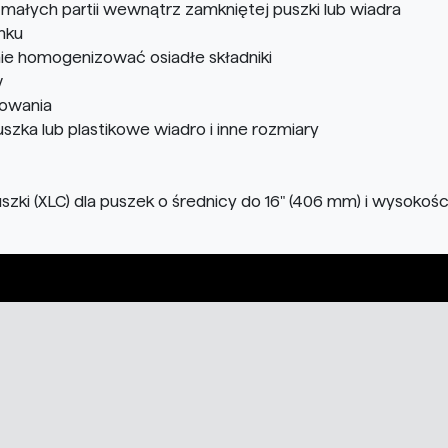
małych partii wewnątrz zamkniętej puszki lub wiadra
nku
nie homogenizować osiadłe składniki
w
rowania
zka lub plastikowe wiadro i inne rozmiary
i (XLC) dla puszek o średnicy do 16" (406 mm) i wysokości