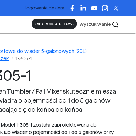
Logowanie dealera
Wyszukiwanie
ZAPYTANIE OFERTOWE
ortowe do wiader 5-galonowych (20L)
szek
1-305-1
305-1
an Tumbler / Pail Mixer skutecznie miesza
wiadra o pojemności od 1 do 5 galonów
racając się od końca do końca.
Model 1-305-1 została zaprojektowana do
k lub wiader o pojemności od 1 do 5 galonów przy