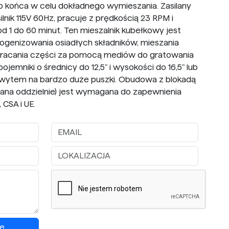
 końca w celu dokładnego wymieszania. Zasilany
lnik 115V 60Hz, pracuje z prędkością 23 RPM i
 1 do 60 minut. Ten mieszalnik kubełkowy jest
genizowania osiadłych składników, mieszania
bracania części za pomocą mediów do gratowania
ojemniki o średnicy do 12,5" i wysokości do 16,5" lub
wytem na bardzo duże puszki. Obudowa z blokadą
na oddzielnie) jest wymagana do zapewnienia
CSA i UE.
e