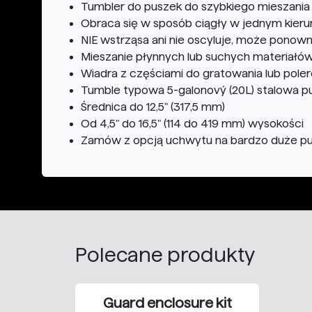
Tumbler do puszek do szybkiego mieszania 
Obraca się w sposób ciągły w jednym kieru
NIE wstrząsa ani nie oscyluje, może ponow
Mieszanie płynnych lub suchych materiałó
Wiadra z częściami do gratowania lub pole
Tumble typowa 5-galonový (20L) stalowa pus
Średnica do 12,5" (317,5 mm)
Od 4,5" do 16,5" (114 do 419 mm) wysokości
Zamów z opcją uchwytu na bardzo duże puszk
Polecane produkty
Guard enclosure kit