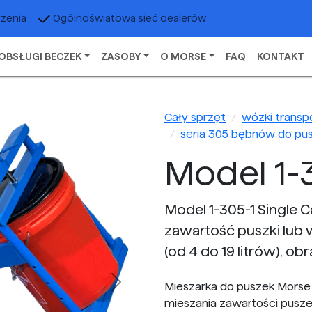
czenia
Ogólnoświatowa sieć dealerów
OBSŁUGI BECZEK
ZASOBY
O MORSE
FAQ
KONTAKT
Cały sprzęt
wózki transp
seria 305 bębnów do pu
Model 1-
Model 1-305-1 Single C
zawartość puszki lub 
(od 4 do 19 litrów), ob
Mieszarka do puszek Morse 
Next
mieszania zawartości pusze