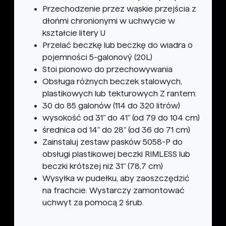
Przechodzenie przez wąskie przejścia z
dłońmi chronionymi w uchwycie w
kształcie litery U
Przelać beczkę lub beczkę do wiadra o
pojemności 5-galonový (20L)
Stoi pionowo do przechowywania
Obsługa różnych beczek stalowych,
plastikowych lub tekturowych Z rantem:
30 do 85 galonów (114 do 320 litrów)
wysokość od 31" do 41" (od 79 do 104 cm)
średnica od 14" do 28" (od 36 do 71 cm)
Zainstaluj zestaw pasków 5058-P do
obsługi plastikowej beczki RIMLESS lub
beczki krótszej niż 31" (78,7 cm)
Wysyłka w pudełku, aby zaoszczędzić
na frachcie. Wystarczy zamontować
uchwyt za pomocą 2 śrub.