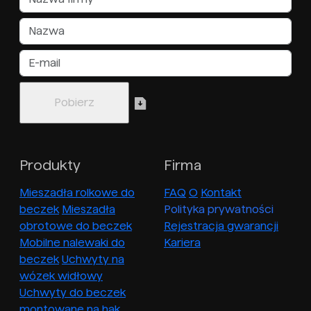
Produkty
Firma
Mieszadła rolkowe do
FAQ
O
Kontakt
beczek
Mieszadła
Polityka prywatności
obrotowe do beczek
Rejestracja gwarancji
Mobilne nalewaki do
Kariera
beczek
Uchwyty na
wózek widłowy
Uchwyty do beczek
montowane na hak