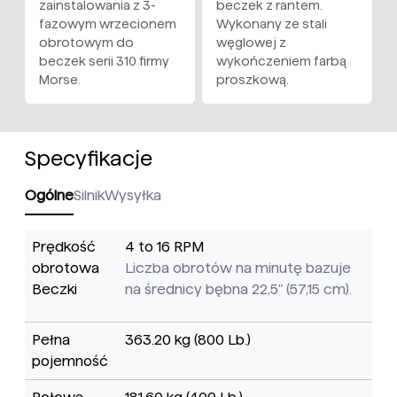
zainstalowania z 3-
beczek z rantem.
fazowym wrzecionem
Wykonany ze stali
obrotowym do
węglowej z
beczek serii 310 firmy
wykończeniem farbą
Morse.
proszkową.
Specyfikacje
Ogólne
Silnik
Wysyłka
Prędkość
4 to 16 RPM
obrotowa
Liczba obrotów na minutę bazuje
Beczki
na średnicy bębna 22,5" (57,15 cm).
Pełna
363.20 kg (800 Lb.)
pojemność