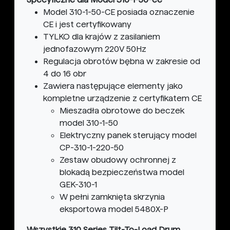
Model 310-1-50-CE posiada oznaczenie
CE i jest certyfikowany
TYLKO dla krajów z zasilaniem
jednofazowym 220V 50Hz
Regulacja obrotów bębna w zakresie od
4 do 16 obr
Zawiera następujące elementy jako
kompletne urządzenie z certyfikatem CE
Mieszadła obrotowe do beczek
model 310-1-50
Elektryczny panek sterujący model
CP-310-1-220-50
Zestaw obudowy ochronnej z
blokadą bezpieczeństwa model
GEK-310-1
W pełni zamknięta skrzynia
eksportowa model 5480X-P
Wszystkie 310 Series Tilt-To-Load Drum