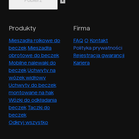
Produkty
Firma
Mieszadła rolkowe do
FAQ
O
Kontakt
beczek
Mieszadła
Polityka prywatności
obrotowe do beczek
Rejestracja gwarancji
Mobilne nalewaki do
Kariera
beczek
Uchwyty na
wózek widłowy
Uchwyty do beczek
montowane na hak
Wózki do odkładania
beczek
Taczki do
beczek
Odkryj wszystko