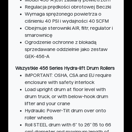
Regulacja prędkości obrotowej Beczki
Wymaga sprężonego powietrza o
ciśnieniu 40 PSI i wydajności 40 SCFM
Obejmuje sterowniki AIR, filtr, regulator i
smarownicę
Ogrodzenie ochronne z blokadą
sprzedawane oddzielnie jako zestaw
GEK-456-A
Wszystkie 456 Series Hydra-lift Drum Rollers
IMPORTANT: OSHA, CSA and EU require
enclosure with safety interlock
Load upright drum at floor level with
drum truck, or with below-hook drum
lifter and your crane
Hydraulic Power-Tilt drum over onto
roller wheels
Roll STEEL drum with 6" to 26" (15 to 66
cm) diameter and maximum length of