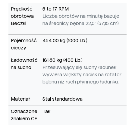
Prędkość
5 to 17 RPM
obrotowa
Liczba obrotów na minutę bazuje
Beczki
na średnicy bębna 22,5" (57,15 cm).
Pojemność
454.00 kg (1000 Lb.)
cieczy
Ładowność
181.60 kg (400 Lb.)
na sucho
Przesuwający się suchy ładunek
wywiera większy nacisk na rotator
bębna niż ruch płynnego ładunku.
Materiał
Stal standardowa
Oznaczone
Tak
znakiem CE