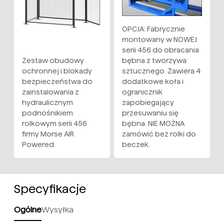
OPCJA: Fabrycznie
montowany w NOWEJ
serii 456 do obracania
Zestaw obudowy
bębna z tworzywa
ochronnej i blokady
sztucznego. Zawiera 4
bezpieczeństwa do
dodatkowe koła i
zainstalowania z
ogranicznik
hydraulicznym
zapobiegający
podnośnikiem
przesuwaniu się
rolkowym serii 456
bębna. NIE MOŻNA
firmy Morse AIR
zamówić bez rolki do
Powered.
beczek.
Specyfikacje
Ogólne
Wysyłka