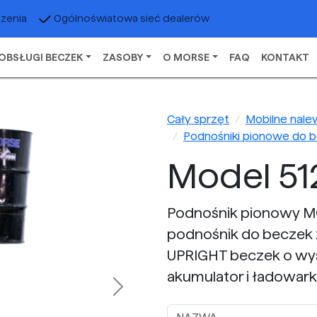
czenia
Ogólnoświatowa sieć dealerów
OBSŁUGI BECZEK
ZASOBY
O MORSE
FAQ
KONTAKT
Cały sprzęt
Mobilne nale
Podnośniki pionowe do 
Model 51
Podnośnik pionowy M
podnośnik do beczek z
UPRIGHT beczek o wyso
akumulator i ładowark
Next