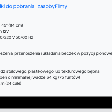
liki do pobrania i zasoby
Filmy
45" (114 cm)
m 12V
00/220 V 50/60 Hz
nia, przenoszenia i układania beczek w pozycji pionowe
ź stalowego, plastikowego lub tekturowego bębna
en o minimalnej wadze 34 kg (75 funtów)
m (24 cale)