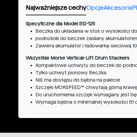
Najważniejsze cechy
Opcje
Akcesoria
P
Specyficzne dla Model 512-125
Beczka do układania w stos o wysokości do 
podnośnik do beczek zasilany akumulatore
Zawiera akumulator i ładowarkę sieciową 1
Wszystkie Morse Vertical-Lift Drum Stackers
Kompaktowe uchwyty do beczek do podnosze
Tylko uchwyt pionowy Beczka
NIE ma dostępu do bębna na palecie
Szczęki MORSPEED™ chwytają górną krawęd
Do uruchomienia szczęk wymagany jest bęb
Wymaga bębna o minimalnej wysokości 61 c