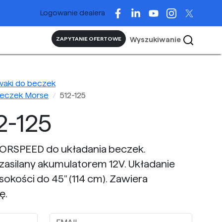
Logowanie dealera
Wyszukiwanie
ZAPYTANIE OFERTOWE
waki do beczek
beczek Morse
512-125
2-125
ORSPEED do układania beczek.
asilany akumulatorem 12V. Układanie
kości do 45" (114 cm). Zawiera
ę.