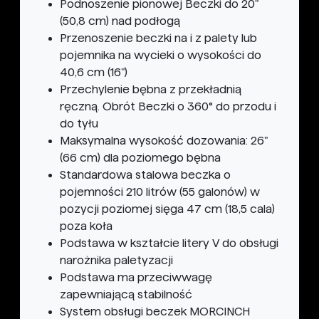
Podnoszenie pionowej Beczki do 20"
(50,8 cm) nad podłogą
Przenoszenie beczki na i z palety lub
pojemnika na wycieki o wysokości do
40,6 cm (16")
Przechylenie bębna z przekładnią
ręczną. Obrót Beczki o 360° do przodu i
do tyłu
Maksymalna wysokość dozowania: 26"
(66 cm) dla poziomego bębna
Standardowa stalowa beczka o
pojemności 210 litrów (55 galonów) w
pozycji poziomej sięga 47 cm (18,5 cala)
poza koła
Podstawa w kształcie litery V do obsługi
narożnika paletyzacji
Podstawa ma przeciwwagę
zapewniającą stabilność
System obsługi beczek MORCINCH