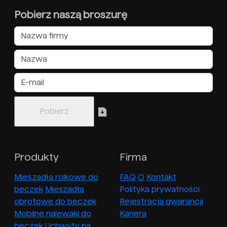
Pobierz naszą broszurę
Produkty
Firma
Mieszadła rolkowe do
FAQ
O
Kontakt
beczek
Mieszadła
Polityka prywatności
obrotowe do beczek
Rejestracja gwarancji
Mobilne nalewaki do
Kariera
beczek
Uchwyty na