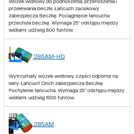
Wózek widłowy do podnoszenia, przenoszenia i
przelewania beczki. Łańcuch zaciskowy
zabezpiecza Beczkę. Pociągnięcie łańcucha
przechyla beczkę. Wymaga 25" odstępu między
widłami. udźwig 800 funtów.
285AM-HD
Wytrzymały wózek widłowy, części odporne na
iskry. Łańcuch Cinch zabezpiecza Beczkę.
Pochylenie łańcucha. Wymaga 25" odstępu między
widłami. udźwig 1500 funtów.
285AM