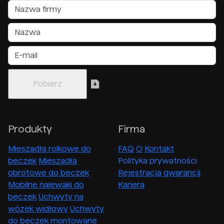
Produkty
Firma
Mieszadła rolkowe do
FAQ
O
Kontakt
beczek
Mieszadła
Polityka prywatności
obrotowe do beczek
Rejestracja gwarancji
Mobilne nalewaki do
Kariera
beczek
Uchwyty na
wózek widłowy
Uchwyty
do beczek montowane