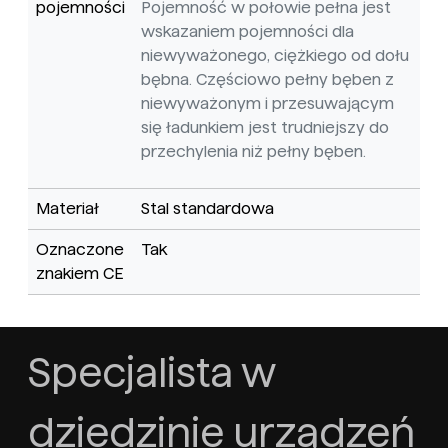
pojemności
Pojemność w połowie pełna jest
wskazaniem pojemności dla
niewyważonego, ciężkiego od dołu
bębna. Częściowo pełny bęben z
niewyważonym i przesuwającym
się ładunkiem jest trudniejszy do
przechylenia niż pełny bęben.
Materiał
Stal standardowa
Oznaczone
Tak
znakiem CE
Specjalista w
dziedzinie urządzeń