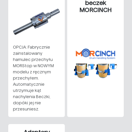
beczek
MORCINCH
OPCJA: Fabrycznie
zainstalowany
hamulec przechyłu
MORStop w NOWYM
modelu z ręcznym
przechyłem.
Automatycznie
utrzymuje kąt
nachylenia Beczki,
dopóki jej nie
przesuniesz.