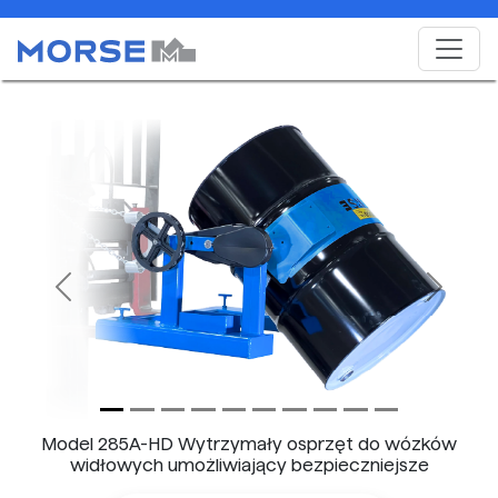
Previous
Next
Model 285A-HD Wytrzymały osprzęt do wózków
widłowych umożliwiający bezpieczniejsze
podnoszenie, przenoszenie i nalewanie beczek