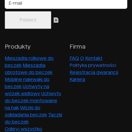
Produkty
Firma
Mieszadła rolkowe do
FAQ
O
Kontakt
beczek
Mieszadła
Polityka prywatności
obrotowe do beczek
Rejestracja gwarancji
Mobilne nalewaki do
Kariera
beczek
Uchwyty na
wózek widłowy
Uchwyty
do beczek montowane
na hak
Wózki do
odkładania beczek
Taczki
do beczek
Odkryj wszystko