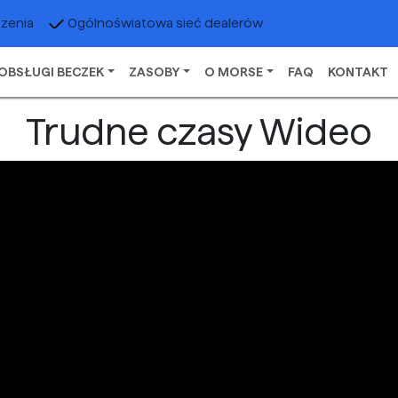
czenia
Ogólnoświatowa sieć dealerów
OBSŁUGI BECZEK
ZASOBY
O MORSE
FAQ
KONTAKT
Trudne czasy Wideo