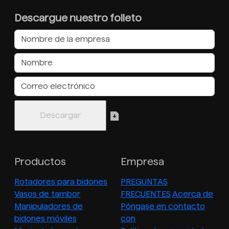
Descargue nuestro folleto
Productos
Empresa
Rotadores para bidones
PREGUNTAS
Vasos de tambor
FRECUENTES
Acerca de
Manipuladores de
Póngase en contacto
bidones móviles
con