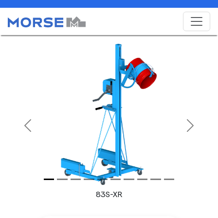
Previous
Next
83S-XR