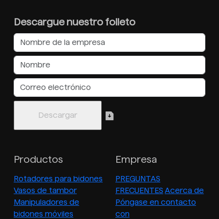
Descargue nuestro folleto
Productos
Empresa
Rotadores para bidones
PREGUNTAS
Vasos de tambor
FRECUENTES
Acerca de
Manipuladores de
Póngase en contacto
bidones móviles
con