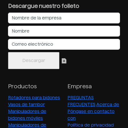
Descargue nuestro folleto
Productos
Empresa
Rotadores para bidones
PREGUNTAS
Vasos de tambor
FRECUENTES
Acerca de
Manipuladores de
Póngase en contacto
bidones móviles
con
Manipuladores de
Política de privacidad