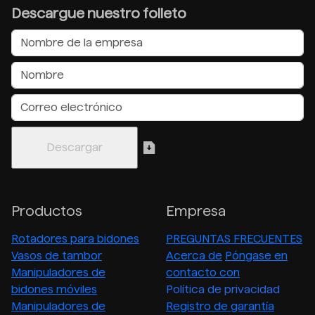
Descargue nuestro folleto
Productos
Empresa
Rotadores para bidones
PREGUNTAS FRECUENTES
Vasos de tambor
Acerca de
Póngase en
Manipuladores de
contacto con
bidones móviles
Política de privacidad
Manipuladores de
Registro de garantía