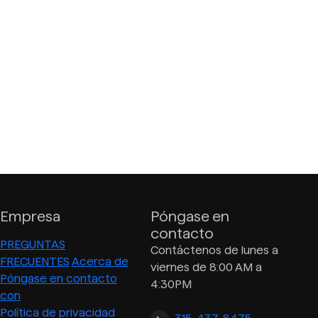
Empresa
Póngase en
contacto
PREGUNTAS
Contáctenos de lunes a
FRECUENTES
Acerca de
viernes de 8:00 AM a
Póngase en contacto
4:30PM
con
Política de privacidad