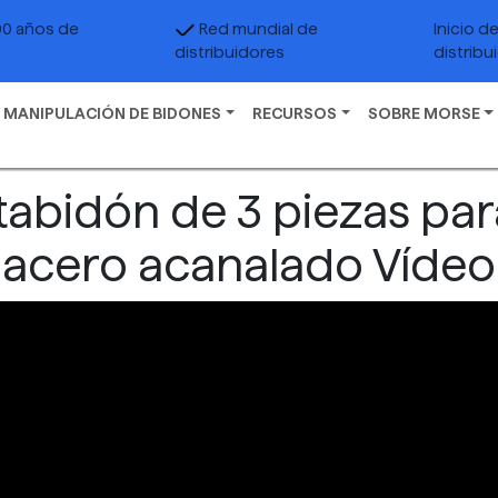
00 años de
Red mundial de
Inicio d
distribuidores
distribu
 MANIPULACIÓN DE BIDONES
RECURSOS
SOBRE MORSE
tabidón de 3 piezas par
acero acanalado Vídeo