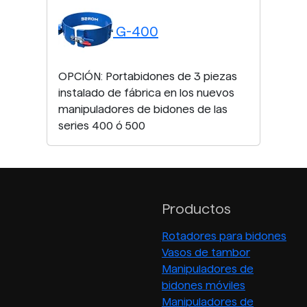
G-400
OPCIÓN: Portabidones de 3 piezas
instalado de fábrica en los nuevos
manipuladores de bidones de las
series 400 ó 500
Productos
Rotadores para bidones
Vasos de tambor
Manipuladores de
bidones móviles
Manipuladores de