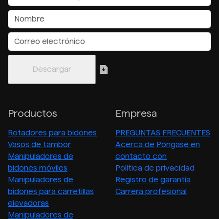
Productos
Empresa
Rotadores para bidones
PREGUNTAS FRECUENTES
Vasos de tambor
Acerca de
Póngase en
Manipuladores de
contacto con
bidones móviles
Política de privacidad
Manipuladores de
Registro de garantía
bidones para carretillas
Carrera profesional
elevadoras
Manipuladores de