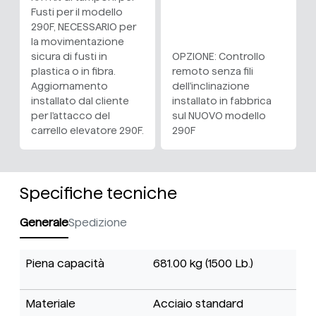
Fusti per il modello
290F, NECESSARIO per
la movimentazione
sicura di fusti in
OPZIONE: Controllo
plastica o in fibra.
remoto senza fili
Aggiornamento
dell'inclinazione
installato dal cliente
installato in fabbrica
per l'attacco del
sul NUOVO modello
carrello elevatore 290F.
290F
Specifiche tecniche
Generale
Spedizione
Piena capacità
681.00 kg (1500 Lb.)
Materiale
Acciaio standard