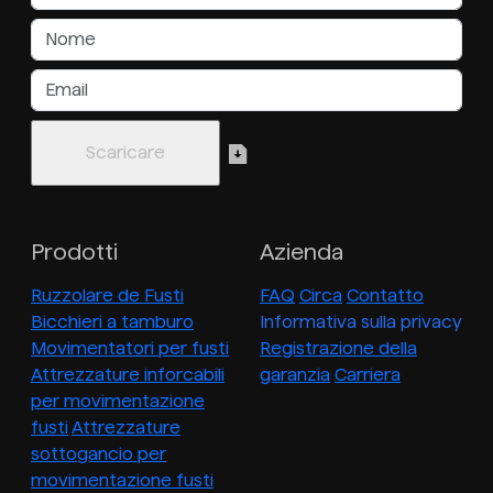
Prodotti
Azienda
Ruzzolare de Fusti
FAQ
Circa
Contatto
Bicchieri a tamburo
Informativa sulla privacy
Movimentatori per fusti
Registrazione della
Attrezzature inforcabili
garanzia
Carriera
per movimentazione
fusti
Attrezzature
sottogancio per
movimentazione fusti