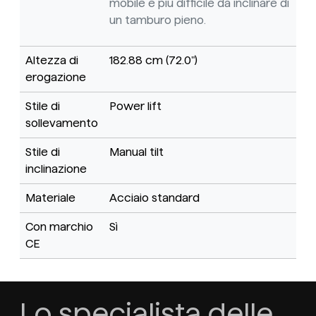
mobile è più difficile da inclinare di
un tamburo pieno.
Altezza di
182.88 cm (72.0")
erogazione
Stile di
Power lift
sollevamento
Stile di
Manual tilt
inclinazione
Materiale
Acciaio standard
Con marchio
Sì
CE
Lo specialista delle