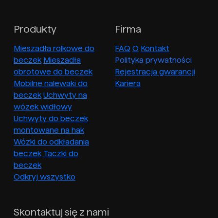
Produkty
Firma
Mieszadła rolkowe do
FAQ
O
Kontakt
beczek
Mieszadła
Polityka prywatności
obrotowe do beczek
Rejestracja gwarancji
Mobilne nalewaki do
Kariera
beczek
Uchwyty na
wózek widłowy
Uchwyty do beczek
montowane na hak
Wózki do odkładania
beczek
Taczki do
beczek
Odkryj wszystko
Skontaktuj się z nami