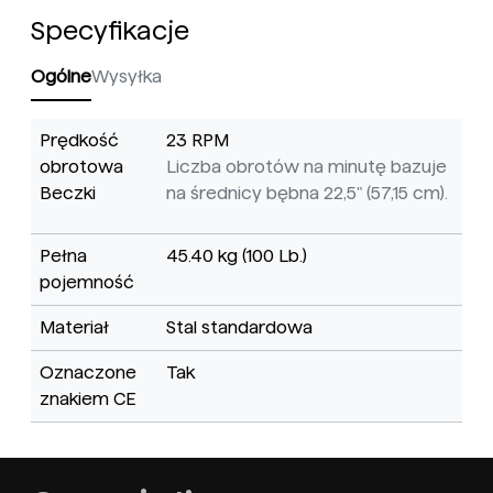
Specyfikacje
Ogólne
Wysyłka
Prędkość
23 RPM
obrotowa
Liczba obrotów na minutę bazuje
Beczki
na średnicy bębna 22,5" (57,15 cm).
Pełna
45.40 kg (100 Lb.)
pojemność
Materiał
Stal standardowa
Oznaczone
Tak
znakiem CE