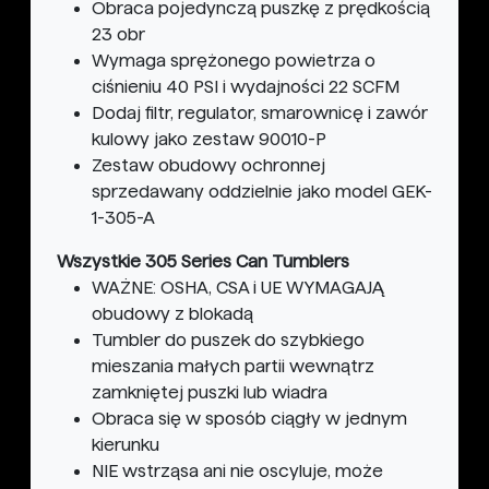
Obraca pojedynczą puszkę z prędkością
23 obr
Wymaga sprężonego powietrza o
ciśnieniu 40 PSI i wydajności 22 SCFM
Dodaj filtr, regulator, smarownicę i zawór
kulowy jako zestaw 90010-P
Zestaw obudowy ochronnej
sprzedawany oddzielnie jako model GEK-
1-305-A
Wszystkie 305 Series Can Tumblers
WAŻNE: OSHA, CSA i UE WYMAGAJĄ
obudowy z blokadą
Tumbler do puszek do szybkiego
mieszania małych partii wewnątrz
zamkniętej puszki lub wiadra
Obraca się w sposób ciągły w jednym
kierunku
NIE wstrząsa ani nie oscyluje, może