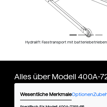
Hydralift Fasstransport mit batteriebetrieb
Alles über Modell 400A-7
Wesentliche Merkmale
Optionen
Zube
Spezifisch für Modell 400A-72SS-115