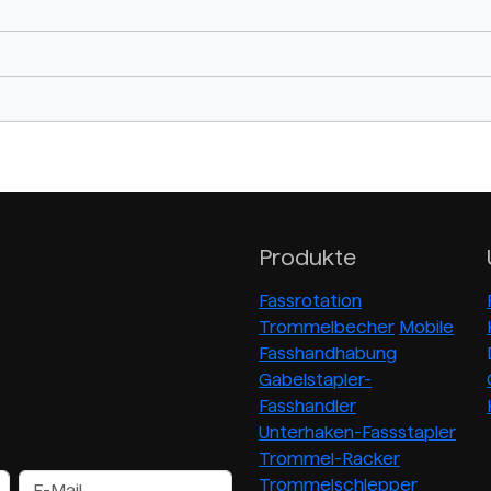
Produkte
Fassrotation
Trommelbecher
Mobile
Fasshandhabung
Gabelstapler-
Fasshandler
Unterhaken-Fassstapler
Trommel-Racker
Trommelschlepper