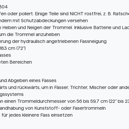
 304
 oder poliert. Einige Teile sind NICHT rostfrei, z. B. Ratsch
 sondern mit Schutzabdeckungen versehen
m Heben und Neigen der Trommel. Inklusive Batterie und La
, um die Trommel anzuheben
erung der hydraulisch angetriebenen Fassneigung
183 cm (72")
asses
deten Bereichen
 und Abgeben eines Fasses
s und rückwärts, um in Fässer, Trichter, Mischer oder and
gssystems
 einen Trommeldurchmesser von 56 bis 59,7 cm (22" bis 23
e Handhabung von Kunststoff- oder Fasertrommeln
für jedes kleinere Fass einsetzen