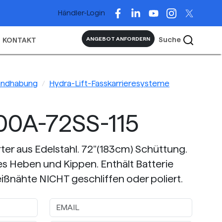
Händler-Login
Suche
ANGEBOT ANFORDERN
KONTAKT
andhabung
Hydra-Lift-Fasskarrieresysteme
00A-72SS-115
ter aus Edelstahl. 72"(183cm) Schüttung.
es Heben und Kippen. Enthält Batterie
ßnähte NICHT geschliffen oder poliert.