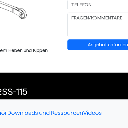
Angebot anforder
enem Heben und Kippen
2SS-115
hör
Downloads und Ressourcen
Videos