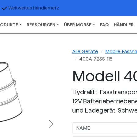
Weltweites Händlernetz
RODUKTE
RESSOURCEN
ÜBER MORSE
FAQ
HÄNDLER
Alle Geräte
Mobile Fassh
400A-72SS-115
Modell 4
Hydralift-Fasstranspor
12V Batteriebetrieben
und Ladegerät. Schwei
Next