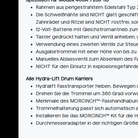
Rahmen aus perlgestrahltem Edelstahl Typ
Die Schweißnähte sind NICHT glatt geschliffen
Zahnräder und Ritzel sind NICHT rostfrei,
12-Volt-Batterie mit Gleichstromantrieb zu
Taster gedrückt halten und Ventil anheben
Verwendung eines zweiten Ventils zur Steu
Ausgabetrommel mit einer Höhe von bis zu 
Manuelles Ablassventil zum Absenken des F
NICHT für den Einsatz in explosionsgefähr
Alle Hydra-Lift Drum Karriers
Hydralift Fasstransporter Heben, Bewegen
Drehen Sie die Trommel um 360 Grad vorwärt
Merkmale des MORCINCH™-Fasshandhabun
Trommelhalterung passt sich automatisch an
Installieren Sie das MORCINCH™ Kit für di
Durchmesseradapter in der richtigen Größe 