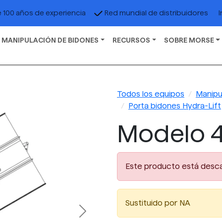
I
 100 años de experiencia
Red mundial de distribuidores
 MANIPULACIÓN DE BIDONES
RECURSOS
SOBRE MORSE
Todos los equipos
Manipu
Porta bidones Hydra-Lift
Modelo 4
Este producto está desc
Sustituido por NA
Next