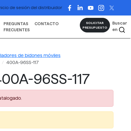
nicio de sesión del distribuidor
Buscar
SOLICITAR
PREGUNTAS
CONTACTO
PRESUPUESTO
en
FRECUENTES
ladores de bidones móviles
400A-96SS-117
00A-96SS-117
atalogado.