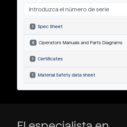
Spec Sheet
1
Operators Manuals and Parts Diagrams
6
Certificates
1
Material Safety data sheet
1
El especialista en