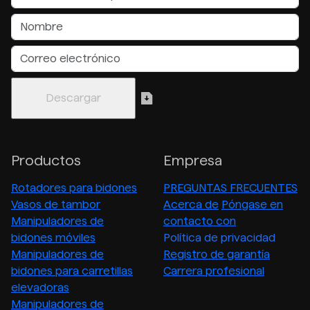
Productos
Empresa
Rotadores para bidones
PREGUNTAS FRECUENTES
Vasos de tambor
Acerca de
Póngase en
Manipuladores de
contacto con
bidones móviles
Política de privacidad
Manipuladores de
Registro de garantía
bidones para carretillas
Carrera profesional
elevadoras
Manipuladores de