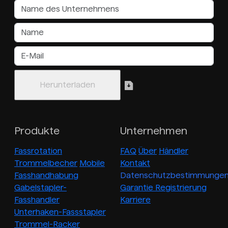
Produkte
Unternehmen
Fassrotation
FAQ
Über
Händler
Trommelbecher
Mobile
Kontakt
Fasshandhabung
Datenschutzbestimmunge
Gabelstapler-
Garantie Registrierung
Fasshandler
Karriere
Unterhaken-Fassstapler
Trommel-Racker