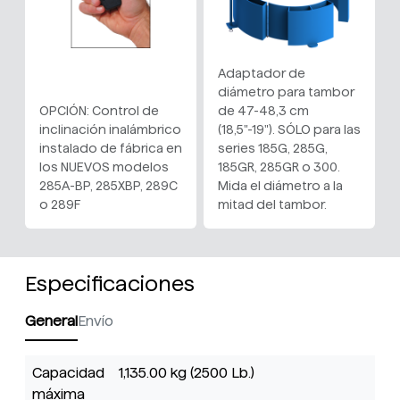
Adaptador de
diámetro para tambor
OPCIÓN: Control de
de 47-48,3 cm
inclinación inalámbrico
(18,5"-19"). SÓLO para las
instalado de fábrica en
series 185G, 285G,
los NUEVOS modelos
185GR, 285GR o 300.
285A-BP, 285XBP, 289C
Mida el diámetro a la
o 289F
mitad del tambor.
Especificaciones
General
Envío
Capacidad
1,135.00 kg (2500 Lb.)
máxima