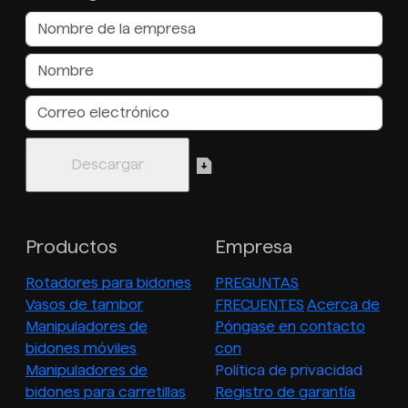
Productos
Empresa
Rotadores para bidones
PREGUNTAS
Vasos de tambor
FRECUENTES
Acerca de
Manipuladores de
Póngase en contacto
bidones móviles
con
Manipuladores de
Política de privacidad
bidones para carretillas
Registro de garantía