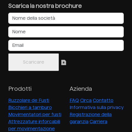
Scarica la nostra brochure
Prodotti
Azienda
Ruzzolare de Fusti
FAQ
Circa
Contatto
Bicchieri a tamburo
Informativa sulla privacy
Movimentatori per fusti
Registrazione della
Attrezzature inforcabili
garanzia
Carriera
per movimentazione