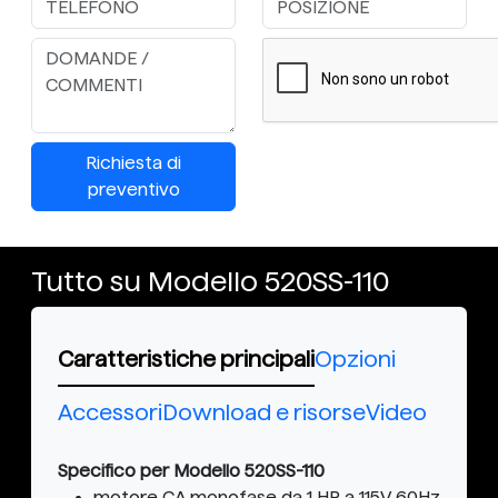
Richiesta di
preventivo
Tutto su Modello 520SS-110
Caratteristiche principali
Opzioni
Accessori
Download e risorse
Video
Specifico per Modello 520SS-110
motore CA monofase da 1 HP a 115V 60Hz