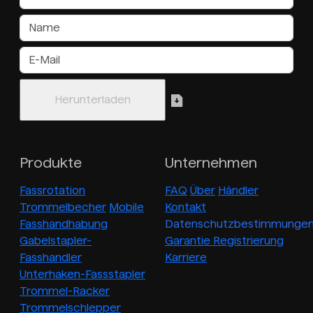
Produkte
Unternehmen
Fassrotation
FAQ
Über
Händler
Trommelbecher
Mobile
Kontakt
Fasshandhabung
Datenschutzbestimmunge
Gabelstapler-
Garantie Registrierung
Fasshandler
Karriere
Unterhaken-Fassstapler
Trommel-Racker
Trommelschlepper