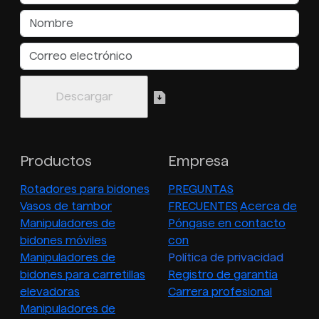
Productos
Empresa
Rotadores para bidones
PREGUNTAS
Vasos de tambor
FRECUENTES
Acerca de
Manipuladores de
Póngase en contacto
bidones móviles
con
Manipuladores de
Política de privacidad
bidones para carretillas
Registro de garantía
elevadoras
Carrera profesional
Manipuladores de